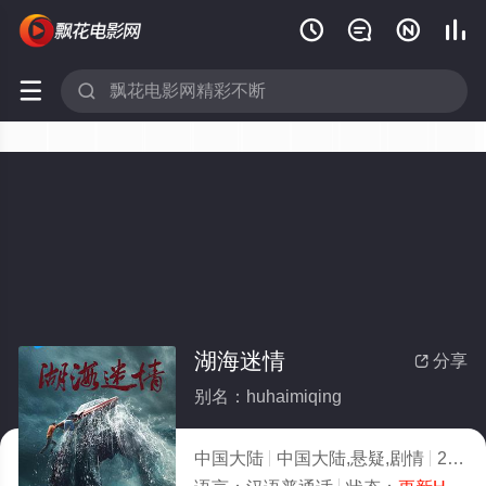






湖海迷情
分享

别名：huhaimiqing
中国大陆
中国大陆,悬疑,剧情
2026