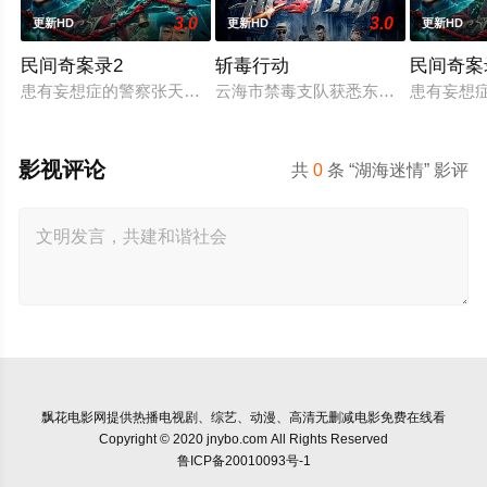
3.0
3.0
更新HD
更新HD
更新HD
民间奇案录2
斩毒行动
民间奇案录
患有妄想症的警察张天盛遇上一起离奇的神像杀人事件，勘案过程
云海市禁毒支队获悉东南亚毒王廖爷将
患有妄想
影视评论
共
0
条 “湖海迷情” 影评
飘花电影网
提供热播电视剧、综艺、动漫、高清无删减电影免费在线看
Copyright © 2020 jnybo.com All Rights Reserved
鲁ICP备20010093号-1