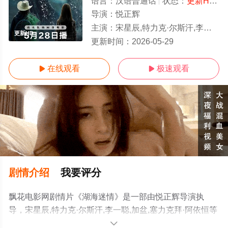
语言：
汉语普通话
状态：
更新HD/高清
导演：
悦正辉
主演：
宋星辰,特力克·尔斯汗,李一聪,加盆,塞力克拜·阿依恒
更新HD
更新时间：
2026-05-29
在线观看
极速观看


剧情介绍
我要评分
飘花电影网剧情片《湖海迷情》是一部由悦正辉导演执
导，宋星辰,特力克·尔斯汗,李一聪,加盆,塞力克拜·阿依恒等
明星演员精彩演绎的中国大陆电影，手机免费观看高清未
