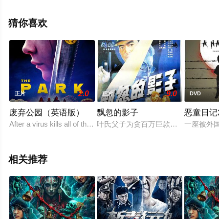
删减完整版电影大全就上飘花影院，更多相关信息可移步
至豆瓣电影、电视猫或剧情网等平台了解。
猜你喜欢
2.0
9.0
正片
正片
DVD
废弃公园（英语版）
飘忽的影子
恶童日记2
After a virus kills all of the Earth's adults, rival children
叶氏父子为贪百万巨款，落难逃恢恢
一座被外
相关推荐