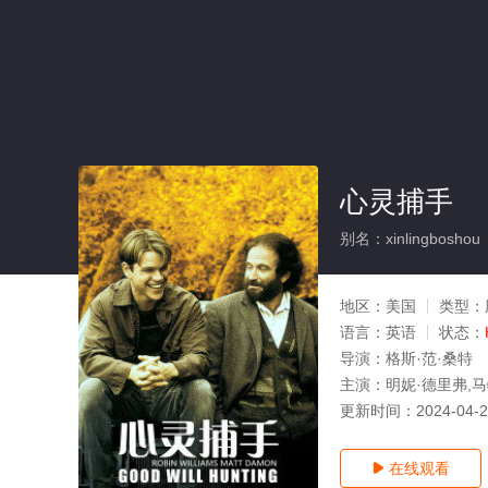
心灵捕手
别名：xinlingboshou
地区：
美国
类型：
语言：
英语
状态：
导演：
格斯·范·桑特
主演：
明妮·德里弗,马
更新时间：
2024-04-
在线观看
