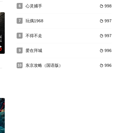
人才，他将一位地下工作者的机智
集团头目尤砺打成重伤，并失手将阿森打成残疾，使得阿森家庭破裂。五年后，
心灵捕手
998
6

玩偶1968
997
7

不得不走
997
8

0
爱在拜城
996
9

东京攻略（国语版）
996
10

忍的少女凶杀案就发生于此。来自
)意外遭人绑架，不得不在一位神秘人的操控下完 成一道道令人两难的选择题。