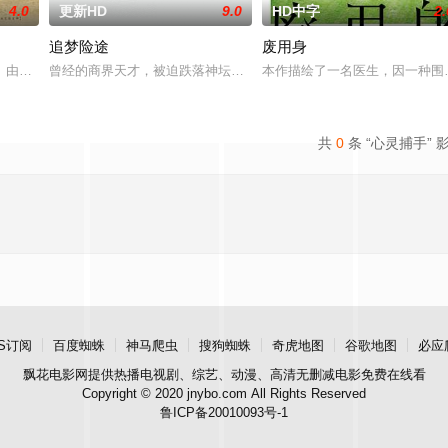
4.0
更新HD
9.0
HD中字
2.
追梦险途
废用身
熟虑，只有最单纯的坚定，然而，在这个充满意外的年纪，未来似乎变得很具
》由中共四川省第十一届党代表、第十二届中华慈善奖最具爱心慈善楷模张彦杰
曾经的商界天才，被迫跌落神坛。被那微不足道的成就麻醉过后他该
本作描绘了一名医生，因一种围
共
0
条 “心灵捕手” 
S订阅
百度蜘蛛
神马爬虫
搜狗蜘蛛
奇虎地图
谷歌地图
必应
飘花电影网
提供热播电视剧、综艺、动漫、高清无删减电影免费在线看
Copyright © 2020 jnybo.com All Rights Reserved
鲁ICP备20010093号-1