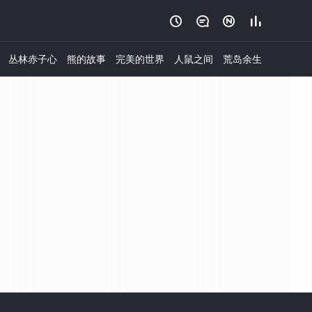




丛林赤子心
熊的故事
完美的世界
人鼠之间
荒岛余生