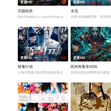
更新HD
1.0
更新HD
庄园凶祟
水流
Rao Bahadur is a psychological drama set against the backdrop
在事业的巅峰时期，34岁
更新HD
3.0
更新HD
斩毒行动
民间奇案录2026
云海市禁毒支队获悉东南亚毒王廖爷将携600余公斤毒品来云交易
患有妄想症的警察张天盛遇上