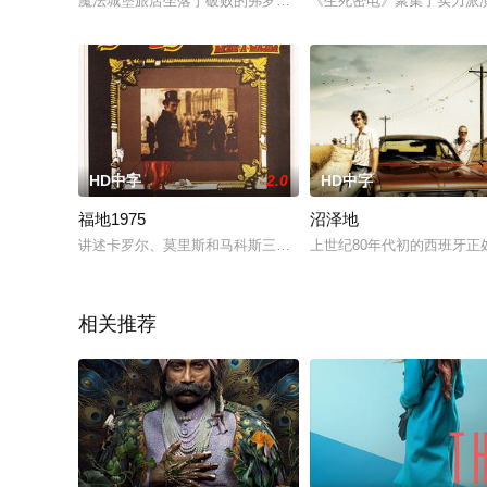
魔法城堡旅店坐落于破败的弗罗里达州基西米县，在这个经济萧条的
《生死密电》聚集了实力派
HD中字
2.0
HD中字
福地1975
沼泽地
讲述卡罗尔、莫里斯和马科斯三个好朋友办工厂梦的过程，真实
上世纪80年代初的西班牙
相关推荐