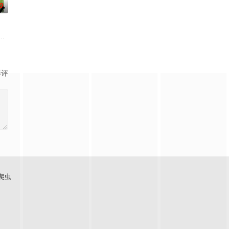
0
老师的故事改编，通过创建爱心助
如何面对现实，能改变他的命运的是谁？什么才是生命价值的真谛？面对
绕“废用身”——因瘫痪等原因已无恢复可能的四肢——的治疗方法，而一步步
影评
爬虫