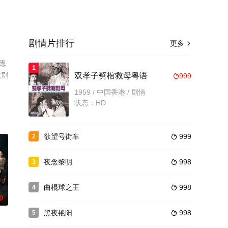
剧情片排行
更多

德
1
或剧
双孝子劈棺救母粤语
999

1959 / 中国香港 / 剧情
状态：HD
欲望号街车
999
2

夜念黎明
998
3

曲棍球之王
998
4

0
黑夜艳阳
998
5
