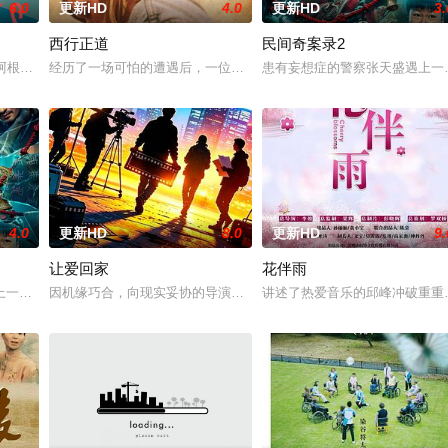
6.0
更新HD
4.0
更新HD
3.
西行正道
民间奇案录2
的阿根廷造型师丽娜在瑞士的一场颁奖典礼后，被一种突如其来的冲动驱使。回
经历了一场可怕的遭遇后，一位小镇女子向疏远的哥哥借了钱，独自
患有妄想症的警察张天盛遇上一起
4.0
更新HD
8.0
更新HD
9.
让爱回家
花伴雨
，火速成立“斩毒行动”专案组，借调警员安迪参战。首轮毒贩阿泰交易
一起离奇的神像杀人事件，勘案过程中，牵引出“婴胎报仇”，“娘娘索命”等一
因机缘巧合，向现实妥协的导演朱达仁萌生拍一部《河南人在北京》
讲述了热爱音乐的邱峰冲破重重