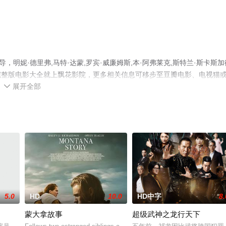
明妮·德里弗,马特·达蒙,罗宾·威廉姆斯,本·阿弗莱克,斯特兰·斯卡斯加
完整版电影大全就上飘花影院，更多相关信息可移步至豆瓣电影、电视猫
展开全部

5.0
HD
10.0
HD中字
8.
蒙大拿故事
超级武神之龙行天下