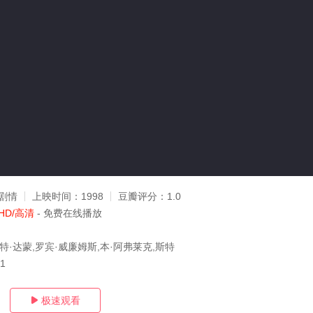
剧情
上映时间：
1998
豆瓣评分：
1.0
HD/高清
- 免费在线播放
特·达蒙,罗宾·威廉姆斯,本·阿弗莱克,斯特
21
极速观看
