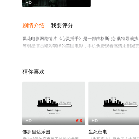
HD
剧情介绍
我要评分
飘花电影网剧情片《心灵捕手》是一部由格斯·范·桑特导演执导，
等明星演员精彩演绎的美国电影，手机免费观看高清未删减
情网等平台了解。
猜你喜欢
HD
5.0
HD
佛罗里达乐园
生死密电