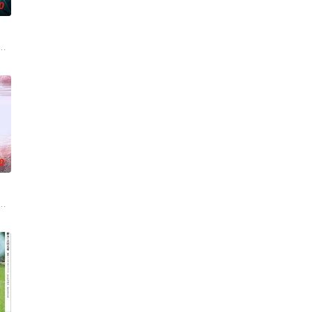
0
到布宜诺斯艾利斯后，她什么也没
一人踏上穿越西德克萨斯州的旅程，寻求紧急医疗救助。一路上，她既遭
离奇的神像杀人事件，勘案过程中，牵引出“婴胎报仇”，“娘娘索命”等一连串
0
连串妖异事件，张天盛虽被种
电影的念头，在说服主编姚松、老乡韩战、二房东杨小强加入后，一路曲
阻力，克服种种困难，组建乐队追求自己的音乐梦想，并走出了困住他的亲情