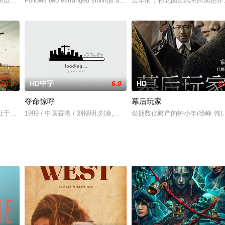
小县城距离奥兰多迪士尼主题乐园只有25-30分钟的车程 。莫妮是
演员钱波、新秀赵炳锐及李嘉诺。男主角罗飞由赵炳锐扮演，是一位电台的发报
Follows two estranged siblings as they return home to the spra
五年前，祁龙因比武将跨国犯罪
10.0
HD中字
6.0
HD
9.
夺命惊呼
幕后玩家
冷静的展示了波兰资本主义初期残酷的社会画卷。
正处于大变革之中，瓜达尔基维尔流域的沼泽地上有一座偏远小镇，一件极其残
1999 / 中国香港 / 刘锡明,刘凌,郑蕾,李君,崔子乔,何家驹,杨玉梅
坐拥数亿财产的钟小年(徐峥 饰