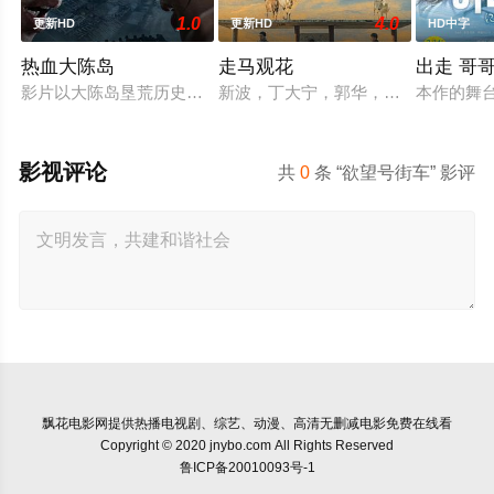
1.0
4.0
更新HD
更新HD
HD中字
热血大陈岛
走马观花
出走 哥
影片以大陈岛垦荒历史为创作底色，在尊重历史真实性的前提下
新波，丁大宁，郭华，程一木他们毕
本作的舞
影视评论
共
0
条 “欲望号街车” 影评
飘花电影网
提供热播电视剧、综艺、动漫、高清无删减电影免费在线看
Copyright © 2020 jnybo.com All Rights Reserved
鲁ICP备20010093号-1