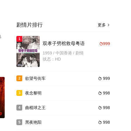
剧情片排行
更多

电
1
双孝子劈棺救母粤语
999

1959 / 中国香港 / 剧情
状态：HD
欲望号街车
999
2

夜念黎明
998
3

曲棍球之王
998
4

0
黑夜艳阳
998
5
