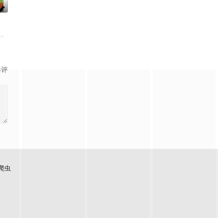
0
老师的故事改编，通过创建爱心助
如何面对现实，能改变他的命运的是谁？什么才是生命价值的真谛？面对
绕“废用身”——因瘫痪等原因已无恢复可能的四肢——的治疗方法，而一步步
影评
爬虫