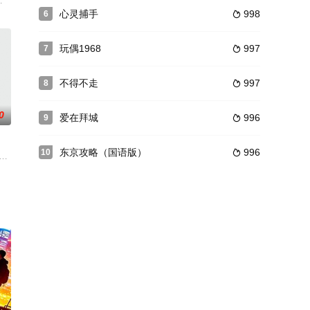
教会其他司祭所排挤，更为了拯救
是一个快乐活泼的少女，跟其他人一样，享受着爱情的甜蜜。然而
迪约，出演纪洛姆·尼克乐关注印度支那战争的《世界边界》(Les confins du
心灵捕手
998
6

玩偶1968
997
7

不得不走
997
8

0
爱在拜城
996
9

东京攻略（国语版）
996
10

来，桃子凭自己意愿组建家庭并幸福生活了55年。在丈夫猝死之后
 Decker（唐·默里饰），和他较富社会经验的朋友Virge（亚瑟·奥康纳饰）一起坐巴