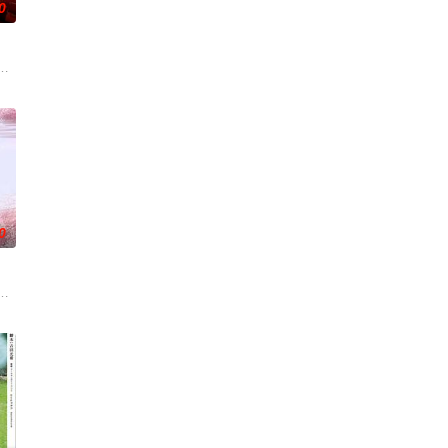
0
安迪参战。首轮毒贩阿泰交易
引出“婴胎报仇”，“娘娘索命”等一连串妖异事件，张天盛虽被种
朱达仁萌生拍一部《河南人在北京》电影的念头，在说服主编姚松、老乡韩战
0
到布宜诺斯艾利斯后，她什么也没
一人踏上穿越西德克萨斯州的旅程，寻求紧急医疗救助。一路上，她既遭
阻力，克服种种困难，组建乐队追求自己的音乐梦想，并走出了困住他的亲情