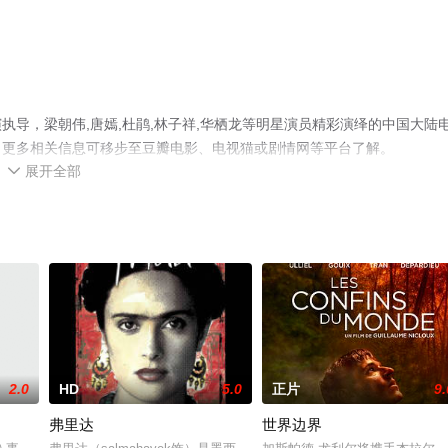
执导，梁朝伟,唐嫣,杜鹃,林子祥,华栖龙等明星演员精彩演绎的中国大陆
，更多相关信息可移步至豆瓣电影、电视猫或剧情网等平台了解。
展开全部

2.0
HD
5.0
正片
9.
弗里达
世界边界