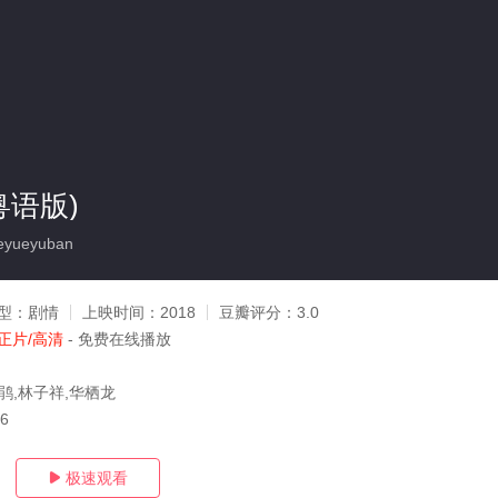
粤语版)
yueyuban
型：
剧情
上映时间：
2018
豆瓣评分：
3.0
正片/高清
- 免费在线播放
鹃,林子祥,华栖龙
16
极速观看
