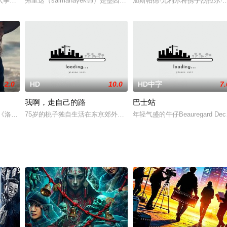
nbsp;
入事件中以及由此展开的一系列故事。金司祭（金允石饰）因总是擅自行动而被
弗里达（salmahayek饰）是墨西哥著名的女画家，18岁之前她
加斯帕德·尤利尔将携手杰拉尔·德帕
2.0
HD
10.0
HD中字
7.
我啊，走自己的路
巴士站
的《洛杉矶时报》报道《一个垂死母亲的计划》(A Dying Mother’s Plan)。
75岁的桃子独自生活在东京郊外。20岁时为避免包办婚姻逃到东京以
年轻气盛的牛仔Beauregard