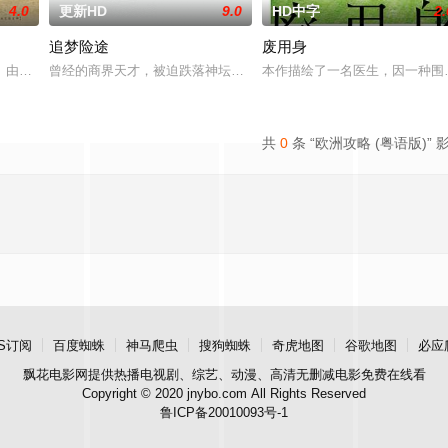
4.0
更新HD
9.0
HD中字
2.
追梦险途
废用身
熟虑，只有最单纯的坚定，然而，在这个充满意外的年纪，未来似乎变得很具
》由中共四川省第十一届党代表、第十二届中华慈善奖最具爱心慈善楷模张彦杰
曾经的商界天才，被迫跌落神坛。被那微不足道的成就麻醉过后他该
本作描绘了一名医生，因一种围
共
0
条 “欧洲攻略 (粤语版)” 
S订阅
百度蜘蛛
神马爬虫
搜狗蜘蛛
奇虎地图
谷歌地图
必应
飘花电影网
提供热播电视剧、综艺、动漫、高清无删减电影免费在线看
Copyright © 2020 jnybo.com All Rights Reserved
鲁ICP备20010093号-1