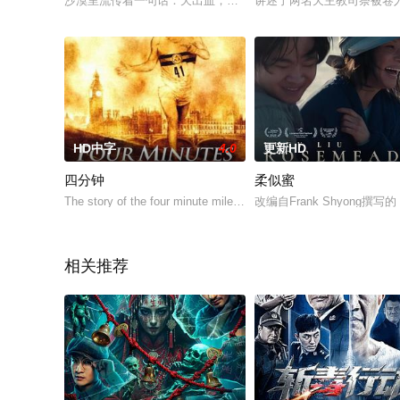
沙漠里流传着一句话：天出血，人死绝。 &nbsp; &nbsp; &nbsp; &
讲述了两名天主教司祭被卷
HD中字
4.0
更新HD
四分钟
柔似蜜
The story of the four minute mile-breaker Roger Bannister.
改编自Frank Shyong撰写
相关推荐