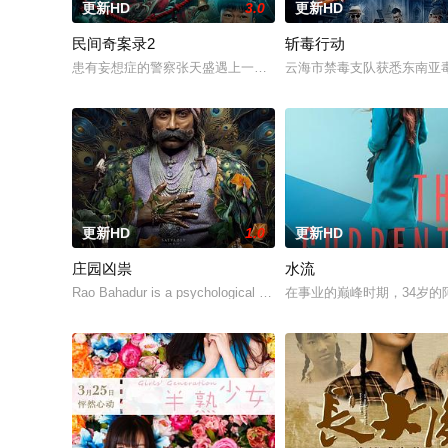
更新HD
3.0
更新HD
民间奇案录2
斩毒行动
患有妄想症的警察张天盛遇上一起离奇的神像杀人事件，勘案过程中
云海市禁毒支队获悉东南亚毒
更新HD
1.0
更新HD
庄园凶祟
水流
Rao Bahadur is a psychological drama set against the backdrop
在事业的巅峰时期，34岁