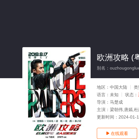
欧洲攻略 (
别名：ouzhougonglue
地区：
中国大陆
类
语言：
未知
状态：
导演：
马楚成
主演：
梁朝伟,唐嫣,杜
更新时间：
2024-01-
在线观看
