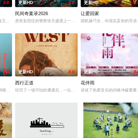
3.0
更新HD
4.0
更新HD
8.
民间奇案录2026
让爱回家
，牵引出“婴胎报仇”，“娘娘索命”等一连串妖异事件，张天盛虽被种
王廖爷将携600余公斤毒品来云交易，火速成立“斩毒行动”专案组，借调警员
患有妄想症的警察张天盛遇上一起离奇的神像杀人事件，勘案过程中，牵
因机缘巧合，向现实妥协的导演
6.0
更新HD
4.0
更新HD
9.
西行正道
花伴雨
的阿根廷造型师丽娜在瑞士的一场颁奖典礼后，被一种突如其来的冲动驱使。回
经历了一场可怕的遭遇后，一位小镇女子向疏远的哥哥借了钱，独自
讲述了热爱音乐的邱峰冲破重重