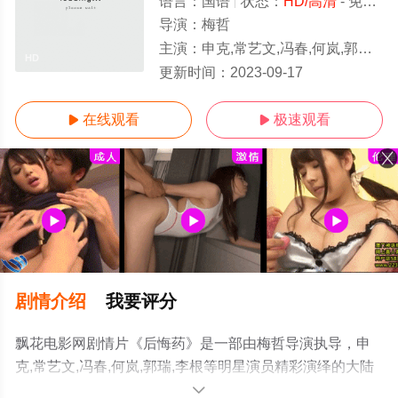
语言：
国语
状态：
HD/高清
- 免费在线播放
导演：
梅哲
主演：
申克,常艺文,冯春,何岚,郭瑞,李根
HD
更新时间：
2023-09-17
在线观看
极速观看


剧情介绍
我要评分
飘花电影网剧情片《后悔药》是一部由梅哲导演执导，申
克,常艺文,冯春,何岚,郭瑞,李根等明星演员精彩演绎的大陆
电影，手机免费观看高清未删减完整版电影大全就上飘花
