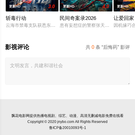
3.0
4.0
更新HD
更新HD
更新HD
斩毒行动
民间奇案录2026
让爱回家
云海市禁毒支队获悉东南亚毒王廖爷将携600余公斤毒品来云交
患有妄想症的警察张天盛遇上一起离奇
因机缘巧
影视评论
共
0
条 “后悔药” 影评
飘花电影网
提供热播电视剧、综艺、动漫、高清无删减电影免费在线看
Copyright © 2020 jnybo.com All Rights Reserved
鲁ICP备20010093号-1