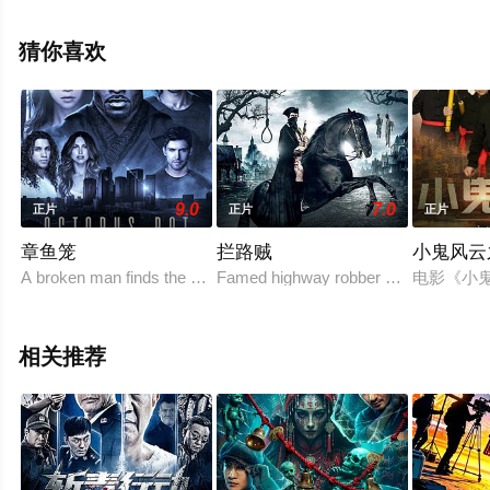
影院，更多相关信息可移步至豆瓣电影、电视猫或剧情网
等平台了解。
猜你喜欢
9.0
7.0
正片
正片
正片
章鱼笼
拦路贼
小鬼风云
A broken man finds the one thing he can't live without only to
Famed highway robber Dick Turpin finds
电影《小
相关推荐