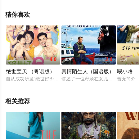
上飘花影院，更多相关信息可移步至豆瓣电影、电视猫或
剧情网等平台了解。
猜你喜欢
4.0
2.0
正片
正片
正片
绝世宝贝 （粤语版）
真情陌生人（国语版）
喂小咚
自从成功研发“绝世好Bra”后，Lena（梁咏琪 饰）、Johnny（
讲述了一位母亲在女儿遇难后，从不
暂无简介
相关推荐