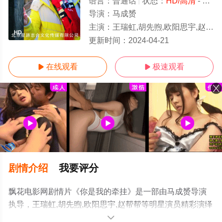
语言：
普通话
状态：
HD/高清
- 免费在线播放
导演：
马成赟
主演：
王瑞虹,胡先煦,欧阳思宇,赵帮帮
HD
更新时间：
2024-04-21
在线观看
极速观看


剧情介绍
我要评分
飘花电影网剧情片《你是我的牵挂》是一部由马成赟导演
执导，王瑞虹,胡先煦,欧阳思宇,赵帮帮等明星演员精彩演绎
的内地电影，手机免费观看高清未删减完整版电影大全就
