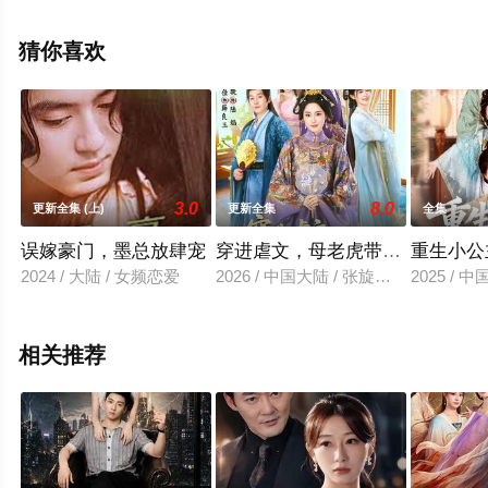
高清未删减完整版电视剧全集就上飘花影院，更多相关信
息可移步至豆瓣电视剧、电视猫或剧情网等平台了解。
猜你喜欢
3.0
8.0
更新全集 (上)
更新全集
全集
误嫁豪门，墨总放肆宠
穿进虐文，母老虎带飞儿媳
重生小公
2024 / 大陆 / 女频恋爱
2026 / 中国大陆 / 张旋＆宋彧佳
2025 / 
相关推荐