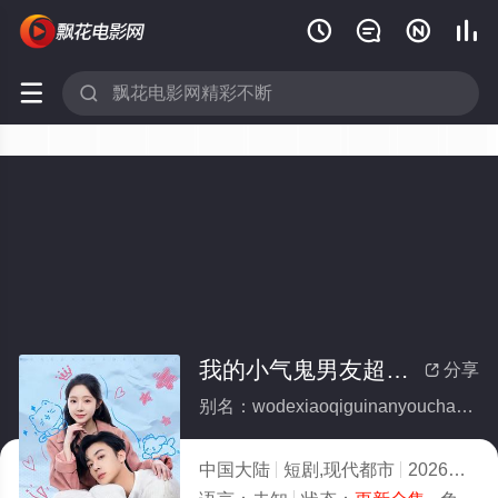






我的小气鬼男友超会演(全集)
分享

别名：wodexiaoqiguinanyouchaohuiyan
中国大陆
短剧,现代都市
2026
7.0