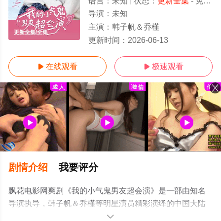
语言：
未知
状态：
更新全集
- 免费在线播放
导演：
未知
主演：
韩子帆＆乔槿
更新全集/全集
更新时间：
2026-06-13
在线观看
极速观看


剧情介绍
我要评分
飘花电影网爽剧《我的小气鬼男友超会演》是一部由知名
导演执导，韩子帆＆乔槿等明星演员精彩演绎的中国大陆
电视剧，大结局剧情已揭晓（更新全集），手机免费观看
