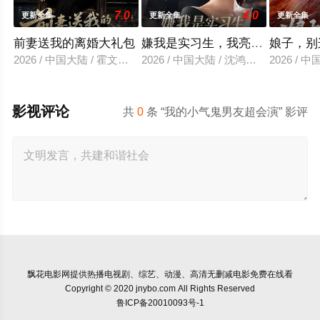
7.0
4.0
更新全集
更新全集
更新全集
前妻送我的离婚大礼包
嫌我是实习生，我亮出老板身份
娘子，别
2026 / 中国大陆 / 霍文琦＆雷小米
2026 / 中国大陆 / 沈鸿运＆刘亚倩
2026 / 
影视评论
共
0
条 “我的小气鬼男友超会演” 影评
飘花电影网
提供热播电视剧、综艺、动漫、高清无删减电影免费在线看
Copyright © 2020 jnybo.com All Rights Reserved
鲁ICP备20010093号-1