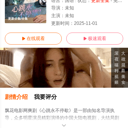
语言：
国语
状态：
更新全集
- 免费在线播放
导演：
未知
主演：
未知
更新全集/全集
更新时间：
2025-11-01
在线观看
极速观看


剧情介绍
我要评分
飘花电影网爽剧《心跳永不停歇》是一部由知名导演执
导，众多明星演员精彩演绎的中国大陆电视剧，大结局剧
情已揭晓（更新全集），手机免费观看高清未删减完整版
