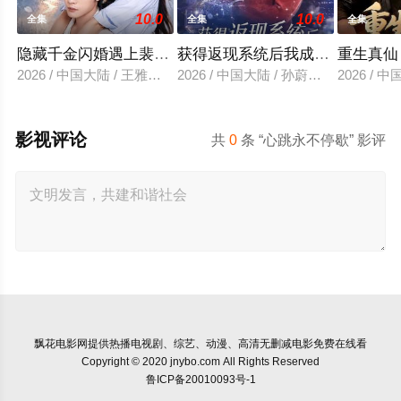
10.0
10.0
全集
全集
全集
隐藏千金闪婚遇上裴先生
获得返现系统后我成了万人迷
重生真仙
2026 / 中国大陆 / 王雅清＆朱城玮
2026 / 中国大陆 / 孙蔚琳＆魏胜奇
2026 /
影视评论
共
0
条 “心跳永不停歇” 影评
飘花电影网
提供热播电视剧、综艺、动漫、高清无删减电影免费在线看
Copyright © 2020 jnybo.com All Rights Reserved
鲁ICP备20010093号-1