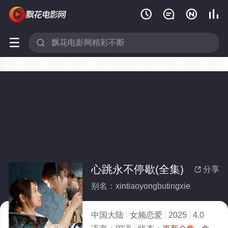






心跳永不停歇(全集)
分享

别名：xintiaoyongbutingxie
中国大陆
女频恋爱
2025
4.0