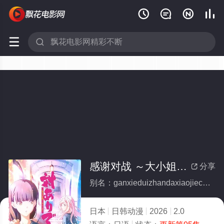






感谢对战 ～大小姐才不玩格斗游戏～
分享

别名：ganxieduizhandaxiaojiecaibuwangedouyouxi
日本
日韩动漫
2026
2.0