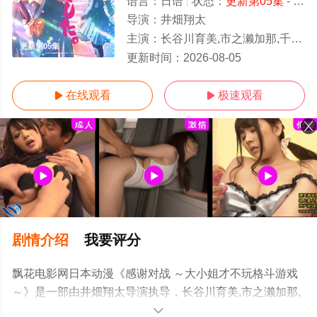
语言：
日语
状态：
更新第05集
- 免费在线播放
导演：
井畑翔太
主演：
长谷川育美,市之濑加那,千本木彩花,下地紫野
更新第05集
更新时间：
2026-08-05
在线观看
极速观看


剧情介绍
我要评分
飘花电影网日本动漫《感谢对战 ～大小姐才不玩格斗游戏
～》是一部由井畑翔太导演执导，长谷川育美,市之濑加那,
千本木彩花,下地紫野等明星演员精彩演绎的日本动漫，手
