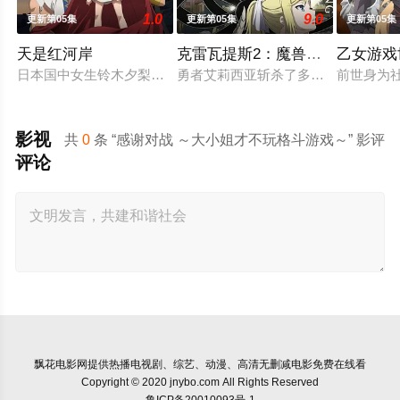
1.0
9.0
更新第05集
更新第05集
更新第05集
天是红河岸
克雷瓦提斯2：魔兽之王与虚伪的
乙女游戏
日本国中女生铃木夕梨被咒术牵引至纪元前的赫梯帝国，并长期
勇者艾莉西亚斩杀了多雷尔将军，海
前世身为
影视
共
0
条 “感谢对战 ～大小姐才不玩格斗游戏～” 影评
评论
飘花电影网
提供热播电视剧、综艺、动漫、高清无删减电影免费在线看
Copyright © 2020 jnybo.com All Rights Reserved
鲁ICP备20010093号-1