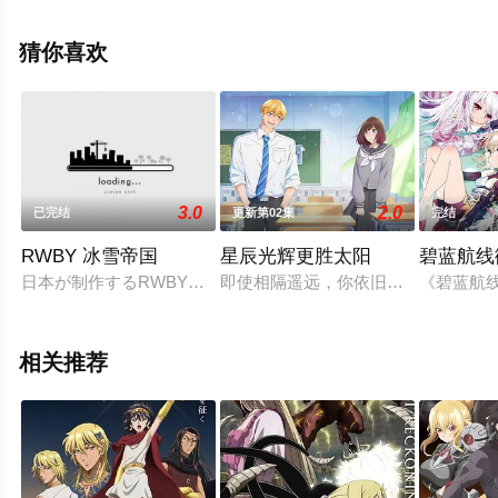
机免费观看高清未删减完整版动漫全集就上飘花影院，更
多相关信息可移步至豆瓣动漫、电视猫或剧情网等平台了
猜你喜欢
解。
3.0
2.0
已完结
更新第02集
完结
RWBY 冰雪帝国
星辰光辉更胜太阳
碧蓝航线
日本が制作するRWBYの新作アニメーション
即使相隔遥远，你依旧永远闪亮──
《碧蓝航线 
相关推荐