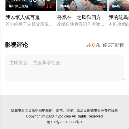
1.0
3.0
第10集已完结
第06集
第4集
我以纸人镇百鬼
吾凰在上之凤御四方
我的鸵鸟
苏木继承了失踪父亲留下的白事馆，本想低调扎纸维生，却因一
改编自快看漫画作者嗷小泽的独家连
本剧改编
影视评论
共
0
条 “终宋” 影评
飘花电影网
提供热播电视剧、综艺、动漫、高清无删减电影免费在线看
Copyright © 2020 jnybo.com All Rights Reserved
鲁ICP备20010093号-1