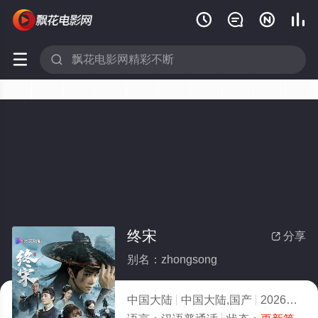






终宋
分享

别名：zhongsong
中国大陆
中国大陆,国产
2026
2.0