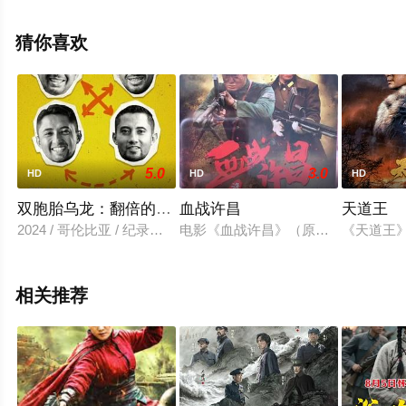
未删减完整版电影大全就上飘花影院，更多相关信息可移
步至豆瓣电影、电视猫或剧情网等平台了解。
猜你喜欢
5.0
3.0
HD
HD
HD
双胞胎乌龙：翻倍的兄弟情
血战许昌
天道王
2024 / 哥伦比亚 / 纪录片,战争
电影《血战许昌》（原名《许昌保卫战
《天道王
相关推荐