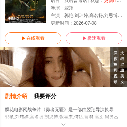
语言：
汉语普通话
状态：
更新HD/高清
导演：
翌翔
主演：
郭艳,刘玮婷,高名扬,刘思博,张喜来,何达,曹羽,高文,周奥
更新HD
更新时间：
2026-07-08
在线观看
极速观看


剧情介绍
我要评分
飘花电影网战争片《勇者无疆》是一部由翌翔导演执导，
郭艳,刘玮婷,高名扬,刘思博,张喜来,何达,曹羽,高文,周奥杰
等明星演员精彩演绎的中国大陆电影，手机免费观看高清
