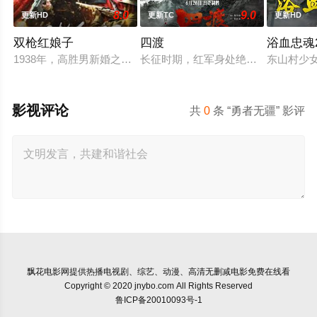
8.0
9.0
更新HD
更新TC
更新HD
双枪红娘子
四渡
浴血忠魂2
1938年，高胜男新婚之日，丈夫被日军残害，父辈亦遭屠戮。
长征时期，红军身处绝境。四渡赤水
东山村少
影视评论
共
0
条 “勇者无疆” 影评
飘花电影网
提供热播电视剧、综艺、动漫、高清无删减电影免费在线看
Copyright © 2020 jnybo.com All Rights Reserved
鲁ICP备20010093号-1