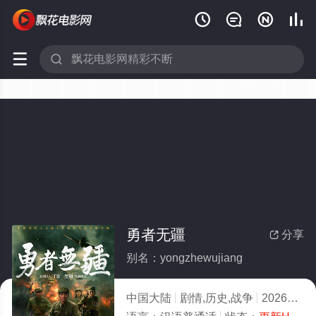






勇者无疆
分享

别名：yongzhewujiang
中国大陆
剧情,历史,战争
2026
4.0