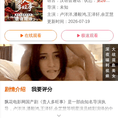
语言：
汉语普通话
状态：
第26集已完结
导演：
未知
主演：
卢洋洋,潘毅鸿,王泽轩,余芷慧
1-26全集/大结局
更新时间：
2026-07-19
在线观看
极速观看


剧情介绍
我要评分
飘花电影网国产剧《贵人多旺事》是一部由知名导演执
导，卢洋洋,潘毅鸿,王泽轩,余芷慧等明星演员精彩演绎的中
国大陆电视剧，大结局剧情已揭晓（1-26全集），手机免
