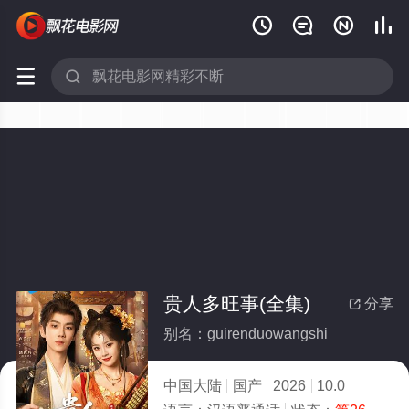






贵人多旺事(全集)
分享

别名：guirenduowangshi
中国大陆
国产
2026
10.0