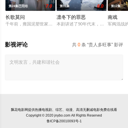
7.0
6.0
第24集已完结
第16集
第12集
长歌莫问
凛冬下的罪恶
南戏
千年前，雍国泥塑世家楚门因进贡的“十二生肖”离奇流血炸裂，
本剧讲述了90年代末，怒河市刑侦支
军阀混战
影视评论
共
0
条 “贵人多旺事” 影评
飘花电影网
提供热播电视剧、综艺、动漫、高清无删减电影免费在线看
Copyright © 2020 jnybo.com All Rights Reserved
鲁ICP备20010093号-1