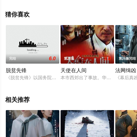
费观看高清未删减完整版电视剧全集就上飘花影院，更多
相关信息可移步至豆瓣电视剧、电视猫或剧情网等平台了
猜你喜欢
解。
6.0
3.0
完结
第20集
第26集完结
脱贫先锋
天使在人间
法网缉凶
《脱贫先锋》以国务院扶贫办和中国农业电影电视中心共同遴选的
本市西郊出了事故。华江医院院长林
《幕后真
相关推荐