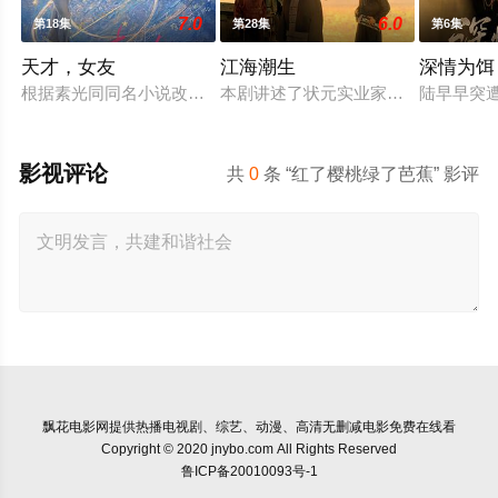
7.0
6.0
第18集
第28集
第6集
天才，女友
江海潮生
深情为饵
根据素光同同名小说改编。江逾白长大以后，林知夏忽然对他说：
本剧讲述了状元实业家张謇创办大生
陆早早突
影视评论
共
0
条 “红了樱桃绿了芭蕉” 影评
飘花电影网
提供热播电视剧、综艺、动漫、高清无删减电影免费在线看
Copyright © 2020 jnybo.com All Rights Reserved
鲁ICP备20010093号-1