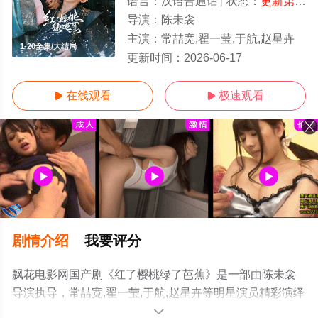
语言：
汉语普通话
状态：
更新第20集
导演：
陈未衾
主演：
常喆宽,翟一莹,于航,赵星卉
1-20全集/大结局
更新时间：
2026-06-17
在线观看
极速观看


剧情介绍
我要评分
飘花电影网国产剧《红了樱桃绿了芭蕉》是一部由陈未衾
导演执导，常喆宽,翟一莹,于航,赵星卉等明星演员精彩演绎
的中国大陆电视剧，大结局剧情已揭晓（1-20全集），手
