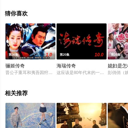
机免费观看高清未删减完整版电视剧全集就上飘花影院，
更多相关信息可移步至豆瓣电视剧、电视猫或剧情网等平
猜你喜欢
台了解。
1.0
10.0
第36集
第20集
第26集
骊姬传奇
海瑞传奇
媳妇是怎
晋公子重耳和夷吾因狩猎迷失方向误入敌国骊戎被作为奸细抓获
这应该是80年代末的一部电视剧了
彭俏俏（
相关推荐