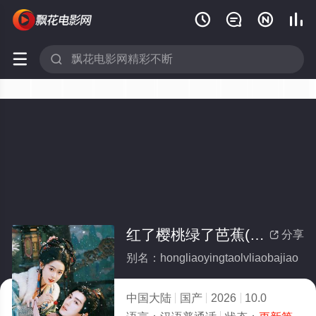






红了樱桃绿了芭蕉(全集)
分享

别名：hongliaoyingtaolvliaobajiao
中国大陆
国产
2026
10.0