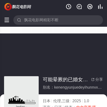






可能晕厥的已婚女性性感按摩
分享

别名：kenengyunjuedeyihunnvxingxinggananmo
日本
伦理,三级
2025
1.0