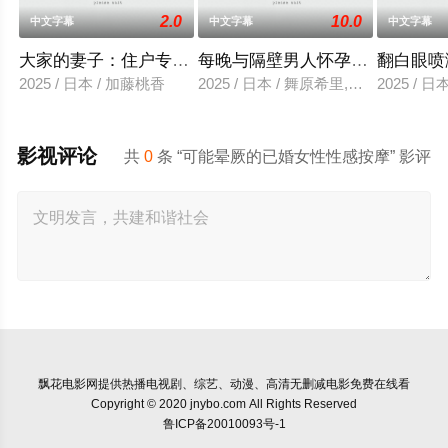
2.0
10.0
中文字幕
中文字幕
中文字幕
大家的妻子：住户专用洞口
每晚与隔壁男人怀孕性爱
翻白眼喷
2025 / 日本 / 加藤桃香
2025 / 日本 / 舞原希里,佐川金二
2025 / 
影视评论
共
0
条 “可能晕厥的已婚女性性感按摩” 影评
飘花电影网
提供热播电视剧、综艺、动漫、高清无删减电影免费在线看
Copyright © 2020 jnybo.com All Rights Reserved
鲁ICP备20010093号-1