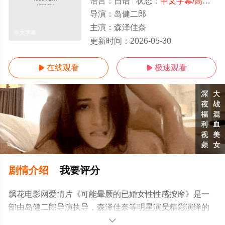
语言：
日语
状态：
中文字幕/高清
- 
导演：
岛健二郎
主演：
森泽佳奈
中文字幕
更新时间：
2026-05-30
在线观看
极速观看


剧情介绍
我要评分
飘花电影网爱情片《可能晕厥的已婚女性性感按摩》是一
部由岛健二郎导演执导，森泽佳奈等明星演员精彩演绎的
日本电影，手机免费观看高清未删减完整版电影大全就上
