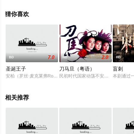
飘花影院，更多相关信息可移步至豆瓣电影、电视猫或剧
情网等平台了解。
猜你喜欢
7.0
2.0
BD
HD
HD
圣诞王子
刀马旦（粤语）
盲刺
安柏（罗丝·麦克莱弗RoseMcIver饰）是一名年轻有为的记
民初时代国家动荡不安，军阀割据导
本剧通过
相关推荐