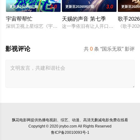
2.0
3.0
更新至20260807期
更新至20260807期
更新至2026
宇宙帮帮忙
天赐的声音 第七季
歌手2026
深圳卫视上星综艺《宇宙帮帮忙》是一档以文具快闪店为场景的
这一季依旧有让人开口就想跟唱的歌
《歌手2
影视评论
共
0
条 “国乐无双” 影评
飘花电影网
提供热播电视剧、综艺、动漫、高清无删减电影免费在线看
Copyright © 2020 jnybo.com All Rights Reserved
鲁ICP备20010093号-1