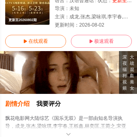
语言：
汉语普通话
状态：
更新至20260802期
导演：
未知
主演：
成龙,张杰,梁咏琪,李宇春,王栎鑫,林奕匡,王菀之,宋亚轩,
更新至20260802期
更新时间：
2026-08-02
在线观看
极速观看


剧情介绍
我要评分
飘花电影网大陆综艺《国乐无双》是一部由知名导演执
导，成龙,张杰,梁咏琪,李宇春,王栎鑫,林奕匡,王菀之,宋亚
轩,单依纯,邵子恒,张子墨,李昊,徐子未,井胧,姚晓棠,何浩楠,
