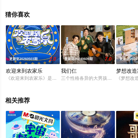
后弦等明星演员精彩演绎的中国大陆综艺，手机免费观看
高清未删减完整版综艺节目就上飘花影院，更多相关信息
猜你喜欢
可移步至豆瓣综艺、电视猫或剧情网等平台了解。
2.0
7.0
更新至20260503期
更新至20240609期
更新至2025
欢迎来到农家乐
我们仨
梦想改造
《欢迎来到农家乐》是王者荣耀全新自制栏目，每期邀请拥有快
三个性格各异的大男孩组团去旅行，
《梦想改
相关推荐