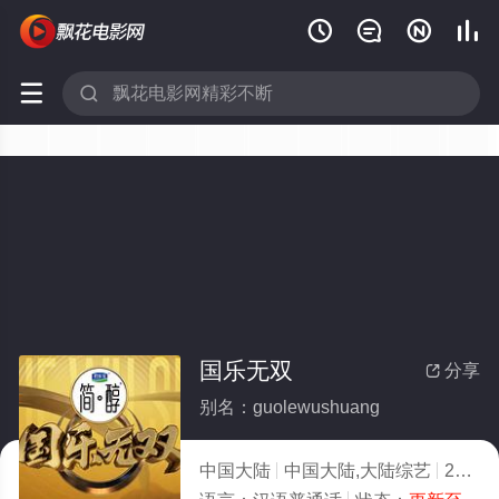






国乐无双
分享

别名：guolewushuang
中国大陆
中国大陆,大陆综艺
2026