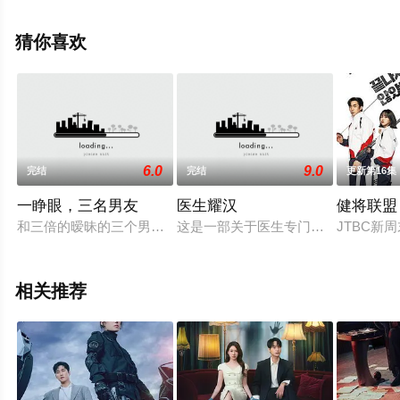
集），手机免费观看高清未删减完整版电视剧全集就上飘
花影院，更多相关信息可移步至豆瓣电视剧、电视猫或剧
猜你喜欢
情网等平台了解。
6.0
9.0
完结
完结
更新第16集
一睁眼，三名男友
医生耀汉
健将联盟
和三倍的暧昧的三个男生的设定挺像的（傲娇男，青梅竹马男，
这是一部关于医生专门从事疼痛管理
JTBC新
相关推荐