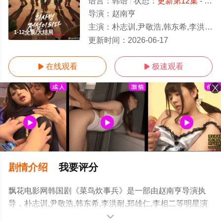
语言：
韩语
状态：
更新第12集
- 免费在线播放
导演：
赵南亨
主演：
朴志训,尹敬浩,韩东希,李洪耐,郑雄仁,李相二
1-12全集/大结局
更新时间：
2026-06-17
在线观看
极速观看


剧情介绍
我要评分
飘花电影网韩国剧《菜鸟炊事兵》是一部由赵南亨导演执
导，朴志训,尹敬浩,韩东希,李洪耐,郑雄仁,李相二等明星演
员精彩演绎的韩国电视剧，大结局剧情已揭晓（1-12全
