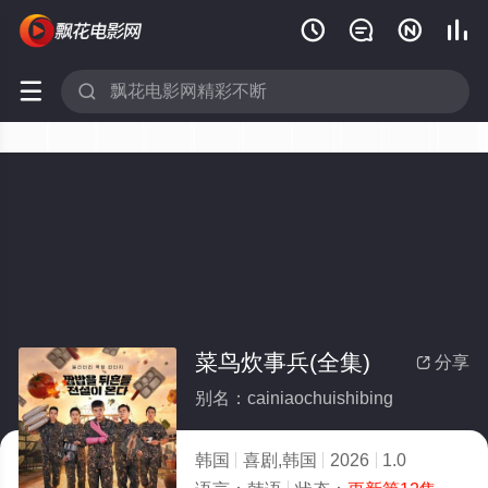






菜鸟炊事兵(全集)
分享

别名：cainiaochuishibing
韩国
喜剧,韩国
2026
1.0