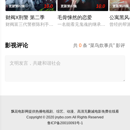
10.0
10.0
更新第02集
更新第07集
更新第09集
财阀X刑警 第二季
毛骨悚然的恋爱
公寓黑风
财阀富三代警察陈利手（安普贤 饰）华丽回归，完美蜕变为成
一名能看见鬼魂的继承人与一名王牌
曾经的帮
影视评论
共
0
条 “菜鸟炊事兵” 影评
飘花电影网
提供热播电视剧、综艺、动漫、高清无删减电影免费在线看
Copyright © 2020 jnybo.com All Rights Reserved
鲁ICP备20010093号-1