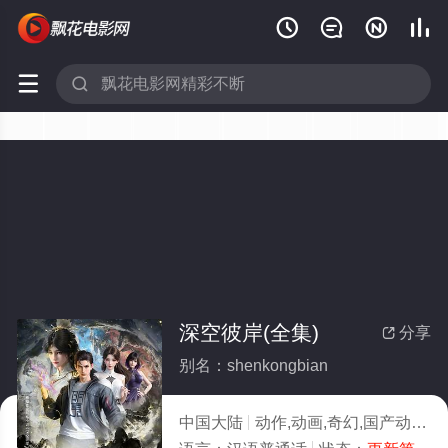






深空彼岸(全集)
分享

别名：shenkongbian
中国大陆
动作,动画,奇幻,国产动漫
2