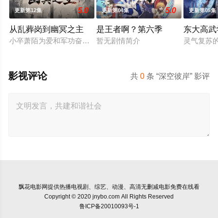
5.0
5.0
更新第12集
更新第04集
更新第05集
从乱葬岗到幽冥之主
是王者啊？第六季
东大高武
小卒萧陌为爱和军功奋斗三年，却被恋人柳莺儿与将军之子赵昊联
暂无剧情简介
灵气复苏
影视评论
共
0
条 “深空彼岸” 影评
飘花电影网
提供热播电视剧、综艺、动漫、高清无删减电影免费在线看
Copyright © 2020 jnybo.com All Rights Reserved
鲁ICP备20010093号-1