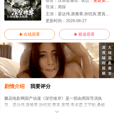
语言：
汉语普通话
状态：
更新第26集
导演：
周琛
主演：
梁达伟,唐雅菁,孙恺寅,曹真,黄莺,李卓霆,王宇航,桑毓泽,
1-26全集/大结局
更新时间：
2026-06-27
在线观看
极速观看


剧情介绍
我要评分
飘花电影网国产动漫《深空彼岸》是一部由周琛导演执
导，梁达伟,唐雅菁,孙恺寅,曹真,黄莺,李卓霆,王宇航,桑毓
泽,伍凯立,林子渝,杨博宇,李程远,苗子,潘丹妮,杜晴晴,黄蓉,
