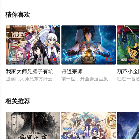
张桐铭,袁国庆等明星演员精彩演绎的中国大陆动漫，大结
局剧情已揭晓（1-26全集），手机免费观看高清未删减完
猜你喜欢
整版动漫全集就上飘花影院，更多相关信息可移步至豆瓣
动漫、电视猫或剧情网等平台了解。
4.0
8.0
26集全
完结
完结
我家大师兄脑子有坑
丹道宗师
葫芦小金
逍遥门大师兄东方纤云，风流倜傥，玉树临风。作为一个穿越者
前一世，丹圣秦逸尘虽然拥有着冠绝
经过一番
相关推荐