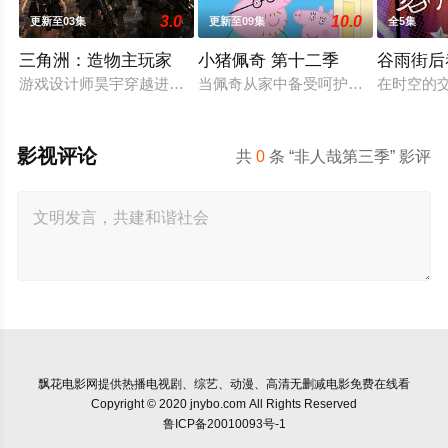
3.0
10.0
更新至03集
更新至09集
全5集
三角洲：造物主玩家
小猪佩奇 第十二季
谷雨街后
游戏设计师昊宇穿越进自设游戏，凭造物主般实力折服林晓，联手
当佩奇从家中备受呵护的"小妹妹"一
在时空的
影视评论
共
0
条 “非人哉第三季” 影评
飘花电影网
提供热播电视剧、综艺、动漫、高清无删减电影免费在线看
Copyright © 2020 jnybo.com All Rights Reserved
鲁ICP备20010093号-1