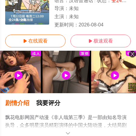
语言：
汉语普通话
状态：
全24集
- 
导演：
未知
主演：
未知
全24集/全集
更新时间：
2026-08-04
在线观看
极速观看


剧情介绍
我要评分
飘花电影网国产动漫《非人哉第三季》是一部由知名导演
执导，众多明星演员精彩演绎的中国大陆动漫，大结局剧
情已揭晓（全24集），手机免费观看高清未删减完整版动
