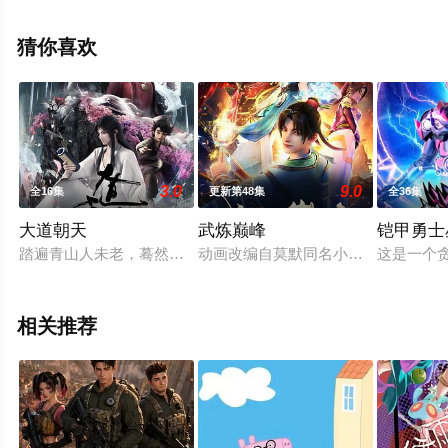
漫全集就上飘花影院，更多相关信息可移步至豆瓣动漫、
电视猫或剧情网等平台了解。
猜你喜欢
3.0
9.0
全16集
更新第48集
全36集
大道朝天
武炼巅峰
铠甲勇士
踏遍青山人未老，蓦然回首，那剑才下眉间，却在心间。朝天大
动画改编自莫默同名小说，由中影年
这是一个
相关推荐