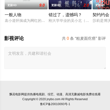
9.0
2.0
更新HD
更新HD
更新HD
一般人物
错过了，遗憾吗？
契约约会
袁小道怀揣成为网红的梦想创作短视频，并与周小乙等人组建了“
刚大学毕业的吴小北（庄达菲 饰）被
莎莉是博
影视评论
共
0
条 “粗麦面疙瘩” 影评
飘花电影网
提供热播电视剧、综艺、动漫、高清无删减电影免费在线看
Copyright © 2020 jnybo.com All Rights Reserved
鲁ICP备20010093号-1