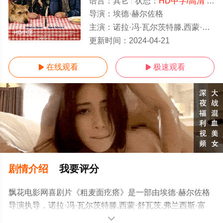
语言：
其它
状态：
HD中字/高清
- 免费在线播放
导演：
埃德·赫尔佐格
主演：
诺拉·冯·瓦尔茨特滕,西蒙·舒瓦茨,弗兰西斯·富顿-史密斯,
HD中字
更新时间：
2024-04-21
在线观看
极速观看


剧情介绍
我要评分
飘花电影网喜剧片《粗麦面疙瘩》是一部由埃德·赫尔佐格
导演执导，诺拉·冯·瓦尔茨特滕,西蒙·舒瓦茨,弗兰西斯·富
顿-史密斯,莉莉丝·斯坦根博格,塞巴斯蒂安·贝策尔,丽萨·波
