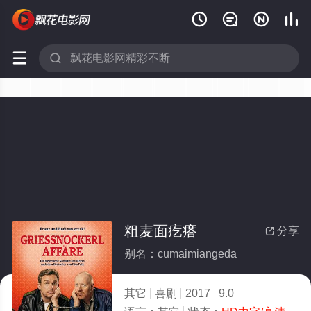






粗麦面疙瘩
分享

别名：cumaimiangeda
其它
喜剧
2017
9.0