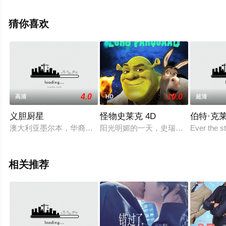
特霍夫,Enzi,Fuchs,弗兰齐斯卡·辛格,埃基·盖
普,Daniel,Christensen,弗莱德雷克·林克曼,Thomas,Kress
猜你喜欢
等明星演员精彩演绎的其它电影，手机免费观看高清未删
减完整版电影大全就上飘花影院，更多相关信息可移步至
豆瓣电影、电视猫或剧情网等平台了解。
4.0
10.0
高清
HD
超清
义胆厨星
怪物史莱克 4D
伯特·克
澳大利亚墨尔本，华裔厨师积奇是当地小有名气的人物，定期在电
阳光明媚的一天，史瑞克（迈克·梅尔斯 Mi
Ever the st
相关推荐