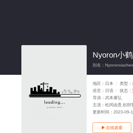
Nyoron小
别名：Nyoronxiaohew
地区：
日本
类型：
语言：
日语
状态：
导演：
武本康弘
主演：
松冈由贵,杉田
更新时间：
2023-09-
在线观看
