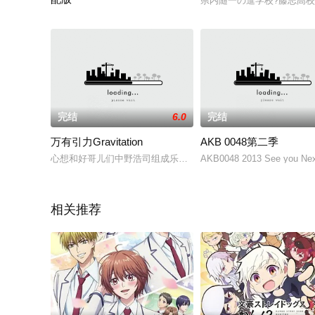
県内随一の進学校?藤志高
作品主角是不太会拿捏与他人之间距离、身材娇小的阿波连同学
完结
6.0
完结
万有引力Gravitation
AKB 0048第二季
心想和好哥儿们中野浩司组成乐团，由新堂愁一担任主唱且兼作
AKB0048 2013 See you Nex
相关推荐