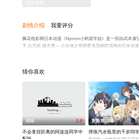
完结/全集
剧情介绍
我要评分
飘花电影网日本动漫《Nyoron小鹤屋学姐》是一部由武本康
子,白石稔,绪方贤一,小伏伸之等明星演员精彩演绎的日本
上飘花影院，更多相关信息可移步至豆瓣动漫、电视猫或剧
猜你喜欢
完结
1.0
更新第13集
不会拿捏距离的阿波连同学中
弹珠汽水瓶里的千岁同
配版