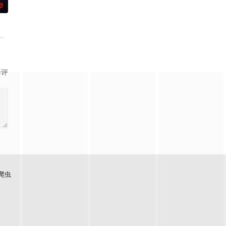
0
活风流不羁的大学生，偏偏看不顺眼长相貌美、却总是一副高冷疏离模
至战火纷飞的异世界，成为少女谭雅·提古雷查夫，并凭借前世的理智与知识在
而，由于赛蕾丝蒂是个从未玩过乙
影评
爬虫