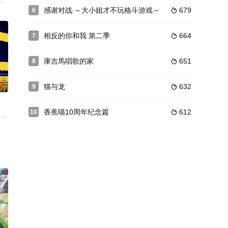
注目を集める彼の周りには、誰も
世界还并未知晓“魔法”的存在。在这样的时代里，还有着被人们蔑
们，又何尝不是自愿前往地狱的。浪荡无业的大阪青年加藤亮（桐山涟 饰）欠下
感谢对战 ～大小姐才不玩格斗游戏～
679
6

相反的你和我 第二季
664
7

庫吉馬唱歌的家
651
8

0
猫与龙
632
9

香蕉喵10周年纪念篇
612
10

手足的兄妹，两人之间的感情十分深厚。敦志只是一个小学五年级的学
」を「おかわり」したいッ！本誌連載時の扉絵やコミックスのおまけを中心に