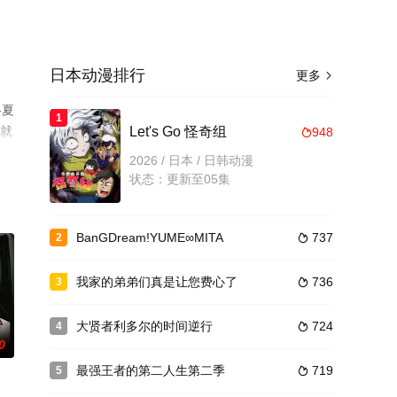
日本动漫排行
更多

谷夏
1
集就
Let's Go 怪奇组
948

2026 / 日本 / 日韩动漫
状态：更新至05集
BanGDream!YUME∞MITA
737
2

我家的弟弟们真是让您费心了
736
3

大贤者利多尔的时间逆行
724
4

0
最强王者的第二人生第二季
719
5
