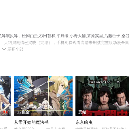
弘导演执导，松冈由贵,杉田智和,平野绫,小野大辅,茅原实里,后藤邑子,桑
动漫，大结局剧情已揭晓（完结），手机免费观看高清未删减完整版动漫全
展开全部
情网等平台了解。

8.0
12集全
2.0
完结
3.
学
从零开始的魔法书
东京暗虫