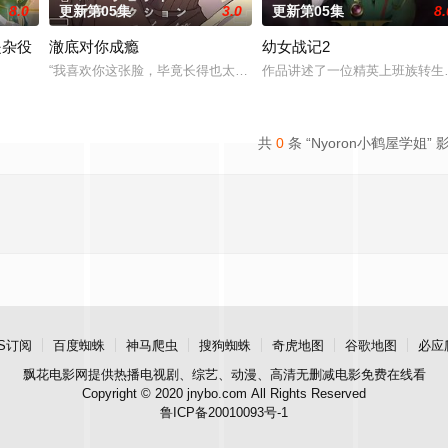
8.0
更新第05集
3.0
更新第05集
8.
是杂役
澈底对你成瘾
幼女战记2
却幸福的生活。然而有一天，她深爱的母亲去世了，美冶被鸿藏家族的本家收
“我喜欢你这张脸，毕竟长得也太好看了吧。” 明仁是个颜控、私生
作品讲述了一位精英上班族转生
女（女主角）的赛蕾丝蒂。她的使命是与各路美男子相恋，并携手击败魔王。然
共
0
条 “Nyoron小鹤屋学姐” 
S订阅
百度蜘蛛
神马爬虫
搜狗蜘蛛
奇虎地图
谷歌地图
必应
飘花电影网
提供热播电视剧、综艺、动漫、高清无删减电影免费在线看
Copyright © 2020 jnybo.com All Rights Reserved
鲁ICP备20010093号-1