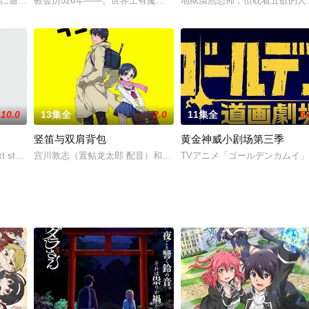
校に通う千歳朔。勉強、運動、コミュ力すべてがハイレベルで、良くも悪くも
教会历526年——。世界上有魔女存在，“魔术”也得到普及。然而，
地狱虽然恐怖，但耽着五欲的人
，以及目标是「交到一百个朋友」、坐在阿波连同学邻座的来堂同学。两人之
10.0
13集全
2.0
11集全
5.
竖笛与双肩背包
黄金神威小剧场第三季
词作曲，中野浩司担任吉他手。一天晚上，愁一打完工在回家的路上，遇见了
t stage
宫川敦志（置鲇龙太郎 配音）和宫川敦美（钉宫理惠 配音）是情同
TVアニメ「ゴールデンカムイ