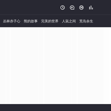




丛林赤子心
熊的故事
完美的世界
人鼠之间
荒岛余生