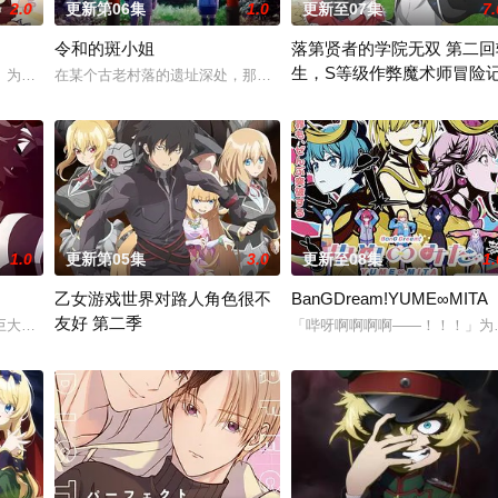
2.0
更新第06集
1.0
更新至07集
7.
令和的斑小姐
落第贤者的学院无双 第二回
生，S等级作弊魔术师冒险
腻地描绘了瑞稀、佐野、中津三人之间的情感发展。此外，佐野的弟弟·森
」为舞台，一众如同疯跑乱咬、四处乱窜的迷途犬们，热热闹闹、鸡飞狗跳的日
在某个古老村落的遗址深处，那一片禁止入内的区域里，存在着被口口相
由绝望中转生的最强贤者，到4
1.0
更新第05集
3.0
更新至08集
1.
乙女游戏世界对路人角色很不
BanGDream!YUME∞MITA
友好 第二季
大结晶释放出的神秘粒子“梅比乌斯之尘”的影响，一部分孩子获得了名为“拉姆
「哔呀啊啊啊啊——！！！」为
前世身为社畜的里昂，转生到了某款剑与魔法题材的乙女游戏世界。 