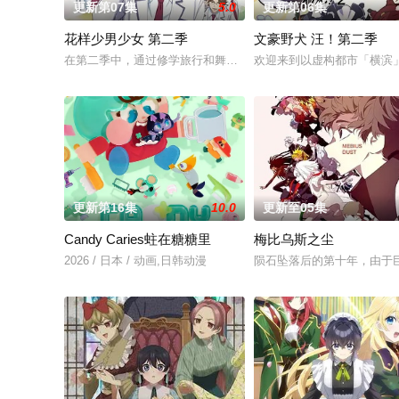
更新第07集
5.0
更新第06集
花样少男少女 第二季
文豪野犬 汪！第二季
在第二季中，通过修学旅行和舞会等在原作中广受欢迎的篇章，细
欢迎来到以虚构都市「横滨
更新第16集
10.0
更新至05集
Candy Caries蛀在糖糖里
梅比乌斯之尘
2026 / 日本 / 动画,日韩动漫
陨石坠落后的第十年，由于巨