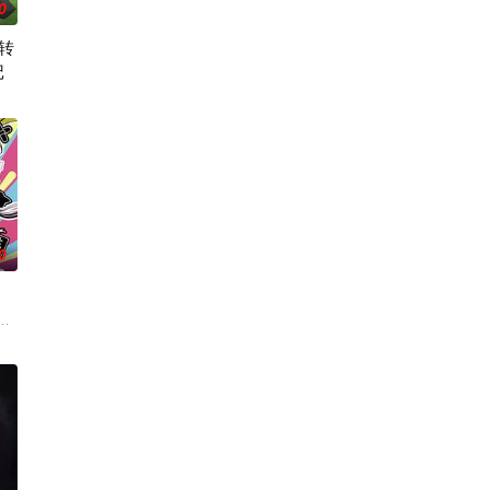
0
转
记
常世界！ 依旧针锋相对、冲突不
传为“窥之生厄、亵之招祟”的“不可触碰之物”。世代担任山神守
00年后的世界一展外挂威能！大贤者艾福达尔从现代转生至异世界后，将人生
0
斯”的特殊能力。这些特殊能
了乐团出道而突然集结的团员们！虽然每个人都拥有耀眼夺目的个性与实力，
这个世界奉行女尊男卑，他手中仅剩的依仗，就是前世被妹妹逼着通关