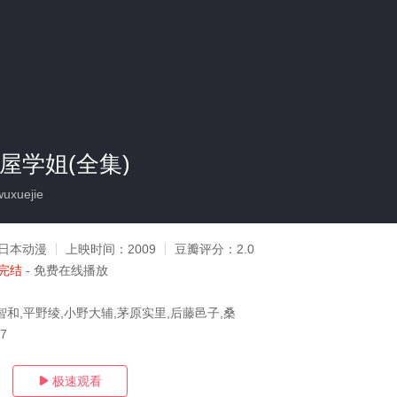
鹤屋学姐(全集)
uxuejie
日本动漫
上映时间：
2009
豆瓣评分：
2.0
完结
- 免费在线播放
智和,平野绫,小野大辅,茅原实里,后藤邑子,桑
17
极速观看
