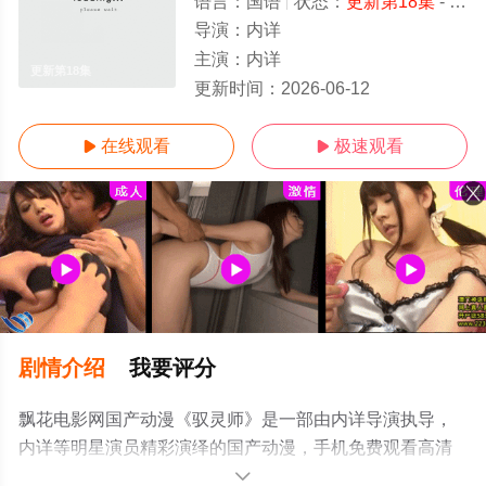
语言：
国语
状态：
更新第18集
- 免费在线播放
导演：
内详
主演：
内详
更新第18集
更新时间：
2026-06-12
在线观看
极速观看


剧情介绍
我要评分
飘花电影网国产动漫《驭灵师》是一部由内详导演执导，
内详等明星演员精彩演绎的国产动漫，手机免费观看高清
未删减完整版动漫全集就上飘花影院，更多相关信息可移
