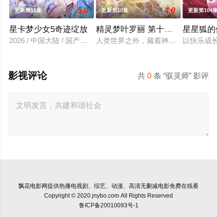
5.0
4.0
更新第11集
更新第10集
更新第104
星卡梦少女5奇迹绽放
精灵梦叶罗丽 第十一季（下）
星星狐的
2026 / 中国大陆 / 国产动漫
人类世界之外，藏着神秘而美好的叶
以快乐成
影视评论
共
0
条 “驭灵师” 影评
飘花电影网
提供热播电视剧、综艺、动漫、高清无删减电影免费在线看
Copyright © 2020 jnybo.com All Rights Reserved
鲁ICP备20010093号-1