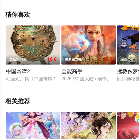
步至豆瓣动漫、电视猫或剧情网等平台了解。
猜你喜欢
10.0
3.0
更新第09集
更新第20集
完结
中国奇谭2
全能高手
拯救侏罗
动画短片集《中国奇谭2》由9部风格迥异的短片组成：《拜山》
2026 / 中国大陆 / 动作,动画,奇幻,国
回到神秘
相关推荐