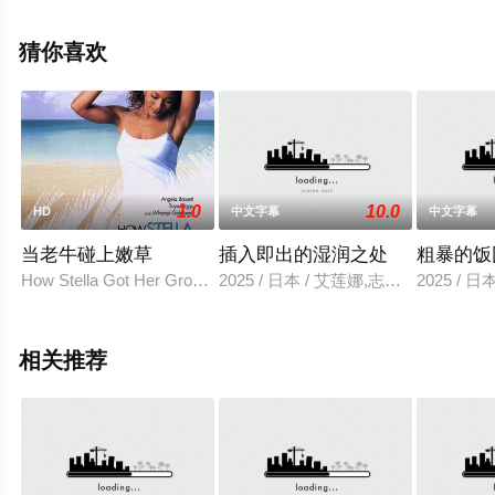
信息可移步至豆瓣电影、电视猫或剧情网等平台了解。
猜你喜欢
1.0
10.0
HD
中文字幕
中文字幕
当老牛碰上嫩草
插入即出的湿润之处
粗暴的饭
How Stella Got Her Groove Back, (United States). Through good
2025 / 日本 / 艾莲娜,志美健
2025 / 
相关推荐