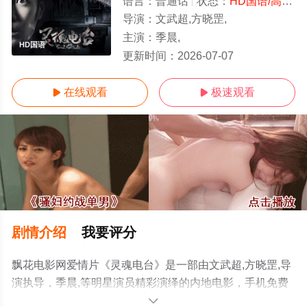
语言：
普通话
状态：
HD国语/高清
-
导演：
文武超,方晓罡,
主演：
季晨,
HD国语
更新时间：
2026-07-07
在线观看
极速观看


剧情介绍
我要评分
飘花电影网爱情片《灵魂电台》是一部由文武超,方晓罡,导
演执导，季晨,等明星演员精彩演绎的内地电影，手机免费
观看高清未删减完整版电影大全就上飘花影院，更多相关
