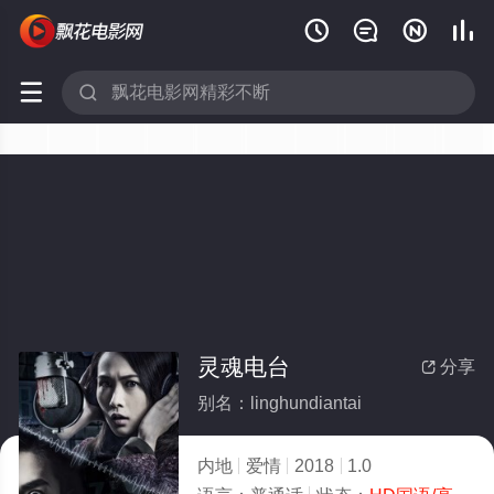






灵魂电台
分享

别名：linghundiantai
内地
爱情
2018
1.0