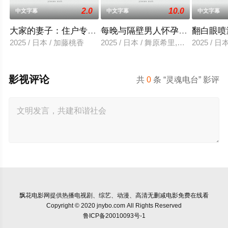
2.0
10.0
中文字幕
中文字幕
中文字幕
大家的妻子：住户专用洞口
每晚与隔壁男人怀孕性爱
翻白眼喷
2025 / 日本 / 加藤桃香
2025 / 日本 / 舞原希里,佐川金二
2025 / 
影视评论
共
0
条 “灵魂电台” 影评
飘花电影网
提供热播电视剧、综艺、动漫、高清无删减电影免费在线看
Copyright © 2020 jnybo.com All Rights Reserved
鲁ICP备20010093号-1